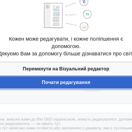
Кожен може редагувати, і кожне поліпшення є
допомогою.
Дякуємо Вам за допомогу більше дізнаватися про світ
Перемкнути на Візуальний редактор
Почати редагування
зміни, внесені вами до Вікі D&D українською, можуть редагуватися, допо
но редагувалось — не пишіть тут.
 тут написано вами особисто або запозичено з джерела, яке є суспільни