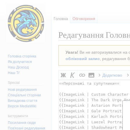
Головна
Обговорення
Редагування
Головн
Перейти
Перейти
Увага!
Ви не авторизувалися на с
до
до
Головна сторінка
обліковий запис
, редагування б
навігації
пошуку
Як долучитися
Наш Діскорд
Наш Тґ
Додатково
Special
Нові редагування
Спеціальні сторінки
Випадкова стаття
Версія MediaWiki
Інструменти
Посилання сюди
Пов'язані редагування