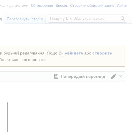
ійшли до системи
Обговорення
Внесок
Створити обліковий запис
Увійти
Пошук
од
Переглянути історію
ти будь-які редагування. Якщо Ви
увійдете
або
створите
'являться інші переваги.
Попередній перегляд
Перем