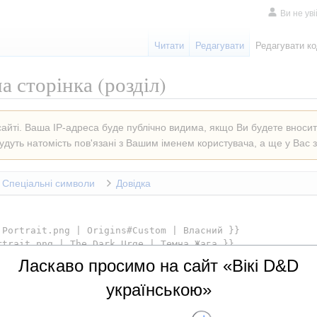
Ви не ув
Читати
Редагувати
Редагувати к
а сторінка
(розділ)
айті. Ваша IP-адреса буде публічно видима, якщо Ви будете вноси
удуть натомість пов'язані з Вашим іменем користувача, а ще у Вас з
Спеціальні символи
Довідка
Ласкаво просимо на сайт «Вікі D&D
українською»