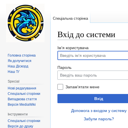
Спеціальна сторінка
Вхід до системи
Перейти
Перейти
Ім'я користувача
до
до
Головна сторінка
навігації
пошуку
Як долучитися
Наш Діскорд
Пароль
Наш Тґ
Special
Запам'ятати мене
Нові редагування
Спеціальні сторінки
Вхід
Випадкова стаття
Версія MediaWiki
Допомога з входом у систему
Інструменти
Забули пароль?
Спеціальні сторінки
Версія до друку